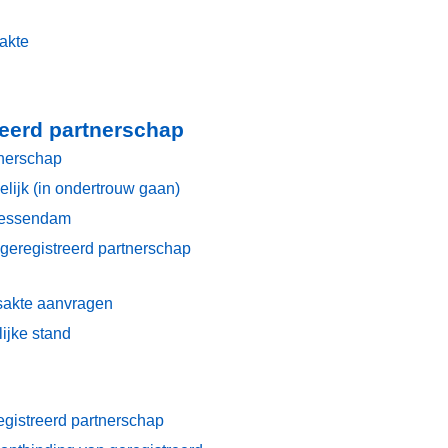
eakte
reerd partnerschap
tnerschap
ijk (in ondertrouw gaan)
iessendam
n geregistreerd partnerschap
jksakte aanvragen
rlijke stand
egistreerd partnerschap