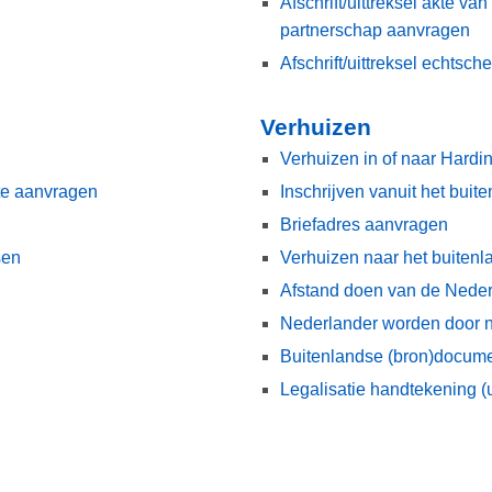
Afschrift/uittreksel akte va
partnerschap aanvragen
Afschrift/uittreksel echtsc
Verhuizen
Verhuizen in of naar Hard
kte aanvragen
Inschrijven vanuit het buit
Briefadres aanvragen
sen
Verhuizen naar het buitenl
Afstand doen van de Nederl
Nederlander worden door na
Buitenlandse (bron)docum
Legalisatie handtekening (u