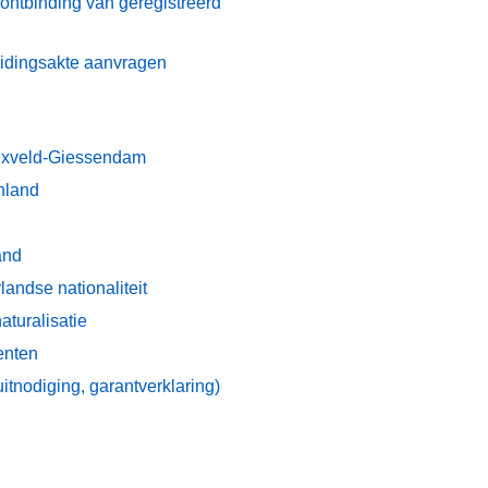
n ontbinding van geregistreerd
heidingsakte aanvragen
inxveld-Giessendam
enland
and
andse nationaliteit
turalisatie
enten
itnodiging, garantverklaring)