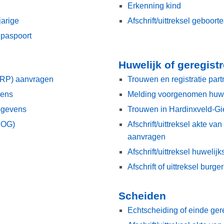
Erkenning kind
arige
Afschrift/uittreksel geboort
npaspoort
Huwelijk of geregist
BRP) aanvragen
Trouwen en registratie par
vens
Melding voorgenomen huwel
egevens
Trouwen in Hardinxveld-G
(VOG)
Afschrift/uittreksel akte va
aanvragen
Afschrift/uittreksel huweli
Afschrift of uittreksel burge
Scheiden
Echtscheiding of einde ger