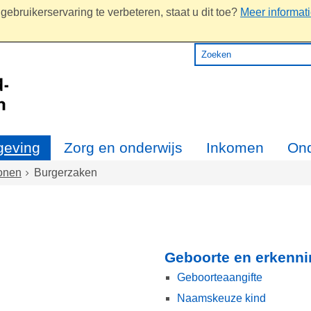
ebruikerservaring te verbeteren, staat u dit toe?
Meer informat
eving
Zorg en onderwijs
Inkomen
On
onen
Burgerzaken
Geboorte en erkenni
Geboorteaangifte
Naamskeuze kind