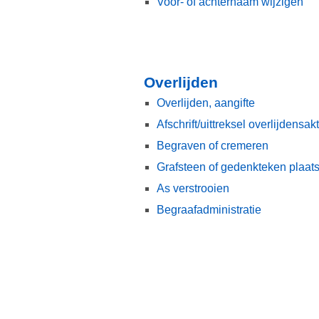
Voor- of achternaam wijzigen
Overlijden
Overlijden, aangifte
Afschrift/uittreksel overlijdensa
Begraven of cremeren
Grafsteen of gedenkteken plaat
As verstrooien
Begraafadministratie