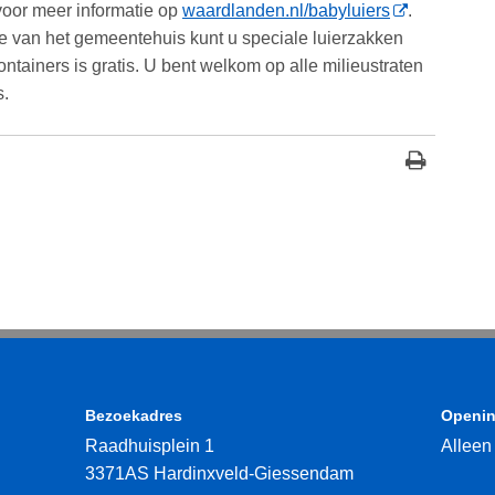
 voor meer informatie op
waardlanden.nl/babyluiers
.
tie van het gemeentehuis kunt u speciale luierzakken
ntainers is gratis. U bent welkom op alle milieustraten
s.
Bezoekadres
Openin
Raadhuisplein 1
Alleen
3371AS Hardinxveld-Giessendam