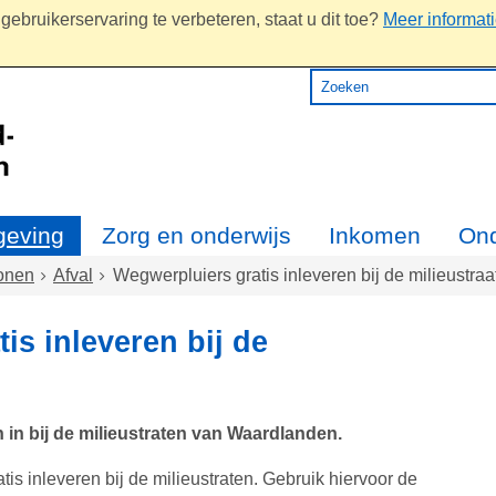
ebruikerservaring te verbeteren, staat u dit toe?
Meer informat
eving
Zorg en onderwijs
Inkomen
On
onen
Afval
Wegwerpluiers gratis inleveren bij de milieustraa
is inleveren bij de
in bij de milieustraten van Waardlanden.
is inleveren bij de milieustraten. Gebruik hiervoor de