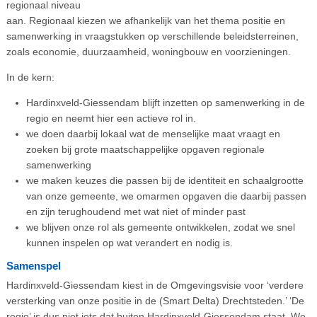
regionaal niveau
aan. Regionaal kiezen we afhankelijk van het thema positie en
samenwerking in vraagstukken op verschillende beleidsterreinen,
zoals economie, duurzaamheid, woningbouw en voorzieningen.
In de kern:
Hardinxveld-Giessendam blijft inzetten op samenwerking in de
regio en neemt hier een actieve rol in.
we doen daarbij lokaal wat de menselijke maat vraagt en
zoeken bij grote maatschappelijke opgaven regionale
samenwerking
we maken keuzes die passen bij de identiteit en schaalgrootte
van onze gemeente, we omarmen opgaven die daarbij passen
en zijn terughoudend met wat niet of minder past
we blijven onze rol als gemeente ontwikkelen, zodat we snel
kunnen inspelen op wat verandert en nodig is.
Samenspel
Hardinxveld-Giessendam kiest in de Omgevingsvisie voor ‘verdere
versterking van onze positie in de (Smart Delta) Drechtsteden.’ ‘De
regio’ is dus niet iets dat buiten Hardinxveld-Giessendam staat. We