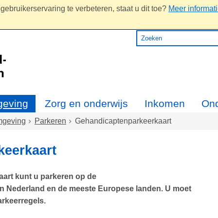
ebruikerservaring te verbeteren, staat u dit toe?
Meer informat
eving
Zorg en onderwijs
Inkomen
On
geving
Parkeren
Gehandicaptenparkeerkaart
keerkaart
art kunt u parkeren op de
n Nederland en de meeste Europese landen. U moet
arkeerregels.