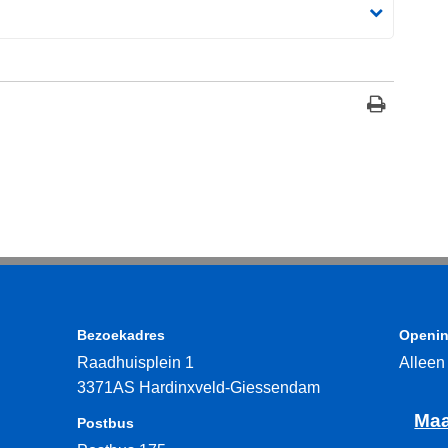
Bezoekadres
Openin
Raadhuisplein 1
Alleen
3371AS Hardinxveld-Giessendam
Maa
Postbus