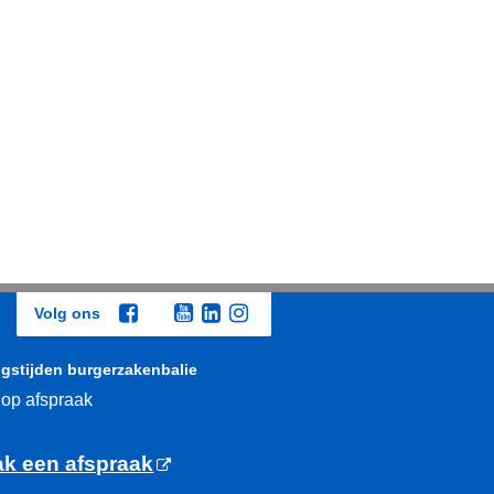
Volg ons
gstijden burgerzakenbalie
 op afspraak
k een afspraak