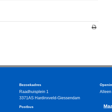
Bezoekadres
Openin
Raadhuisplein 1
Alleen
3371AS Hardinxveld-Giessendam
Maa
Postbus