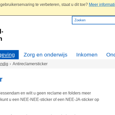
ebruikerservaring te verbeteren, staat u dit toe?
Meer informat
eving
Zorg en onderwijs
Inkomen
On
ndig
Antireclamersticker
r
iessendam en wilt u geen reclame en folders meer
kunt u een NEE-NEE-sticker of een NEE-JA-sticker op