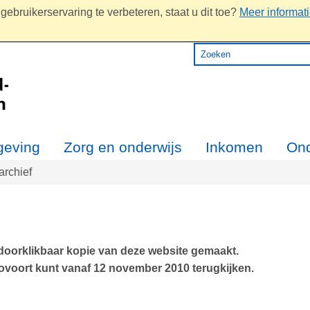
ebruikerservaring te verbeteren, staat u dit toe?
Meer informat
eving
Zorg en onderwijs
Inkomen
On
rchief
 doorklikbaar kopie van deze website gemaakt.
voort kunt vanaf 12 november 2010 terugkijken.