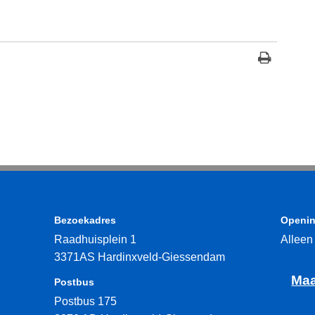
Bezoekadres
Openin
Raadhuisplein 1
Alleen
3371AS Hardinxveld-Giessendam
Maa
Postbus
Postbus 175