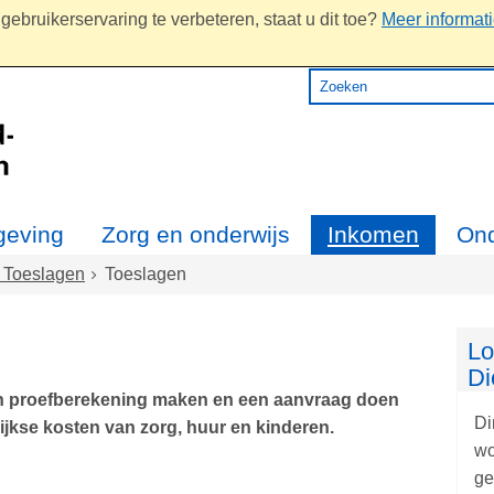
ebruikerservaring te verbeteren, staat u dit toe?
Meer informat
eving
Zorg en onderwijs
Inkomen
On
 Toeslagen
Toeslagen
Lo
Di
een proefberekening maken en een aanvraag doen
Di
ijkse kosten van zorg, huur en kinderen.
wo
ge